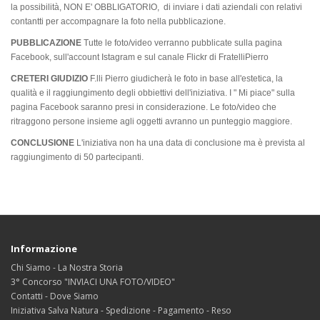
la possibilità, NON E' OBBLIGATORIO, di inviare i dati aziendali con relativi
contantti per accompagnare la foto nella pubblicazione.
PUBBLICAZIONE
Tutte le foto/video verranno pubblicate sulla pagina
Facebook, sull'account Istagram e sul canale Flickr
di FratelliPierro
CRETERI GIUDIZIO
F.lli Pierro giudicherà le foto in base all'estetica, la
qualità e il raggiungimento degli obbiettivi dell'iniziativa. I " Mi piace" sulla
pagina Facebook saranno presi in considerazione. Le foto/video che
ritraggono persone insieme agli oggetti avranno un punteggio maggiore.
CONCLUSIONE
L'iniziativa non ha una data di conclusione ma è prevista al
raggiungimento di 50 partecipanti.
Informazione
Chi Siamo - La Nostra Storia
3° Concorso "INVIACI UNA FOTO/VIDEO"
Contatti - Dove Siamo
Iniziativa Salva Natura - Spedizione - Pagamento - Reso