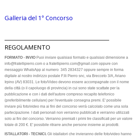
Galleria del 1° Concorso
______________________________________
REGOLAMENTO
FORMATO -
INVIO
Puoi inviare qualsiasi formato e qualsiasi dimensione a
info@fratellipierro.com o a fratellipierro.com@gmail.com oppure con
messaggio WhatsApp al numero 345 2834327 oppure sempre in forma
digitale al nostro indirizzo postale F.lli Pierro snc, via Brecceto 3/A, Ariano
Irpino (AV) 83031. Le foto/Video devono essere accompagnate con il nome
della città (o il capoluogo di provincia) in cui sono state scattate per la
pubblicazione e con i dati dell'autore compreso recapito telefonico
(preferibilmente cellulare) per l'eventuale consegna premi. E' possibile
inviare più foto/video ma ai fini del concorso verrà calcolato come una sola
partecipazione. I dati personali non verranno pubblicati e verranno utilizzati
solo ai fini del concorso. Verranno premiati i primi tre classificati per un valore
totale di 200 €. E' possibile ritrarre anche persone insieme ai prodotti.
ISTALLATORI - TECNICI.
Gli istallatori che invieranno delle foto/video hanno