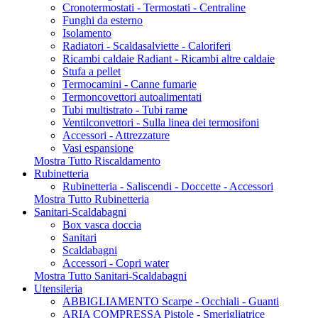
Cronotermostati - Termostati - Centraline
Funghi da esterno
Isolamento
Radiatori - Scaldasalviette - Caloriferi
Ricambi caldaie Radiant - Ricambi altre caldaie
Stufa a pellet
Termocamini - Canne fumarie
Termoncovettori autoalimentati
Tubi multistrato - Tubi rame
Ventilconvettori - Sulla linea dei termosifoni
Accessori - Attrezzature
Vasi espansione
Mostra Tutto Riscaldamento
Rubinetteria
Rubinetteria - Saliscendi - Doccette - Accessori
Mostra Tutto Rubinetteria
Sanitari-Scaldabagni
Box vasca doccia
Sanitari
Scaldabagni
Accessori - Copri water
Mostra Tutto Sanitari-Scaldabagni
Utensileria
ABBIGLIAMENTO Scarpe - Occhiali - Guanti
ARIA COMPRESSA Pistole - Smerigliatrice