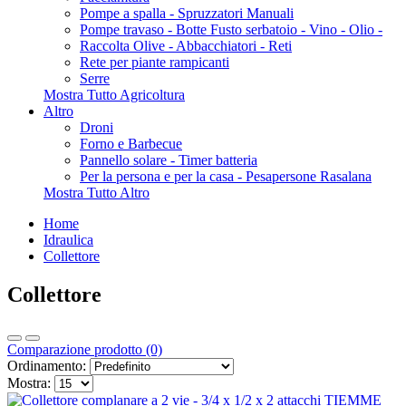
Pompe a spalla - Spruzzatori Manuali
Pompe travaso - Botte Fusto serbatoio - Vino - Olio -
Raccolta Olive - Abbacchiatori - Reti
Rete per piante rampicanti
Serre
Mostra Tutto Agricoltura
Altro
Droni
Forno e Barbecue
Pannello solare - Timer batteria
Per la persona e per la casa - Pesapersone Rasalana
Mostra Tutto Altro
Home
Idraulica
Collettore
Collettore
Comparazione prodotto (0)
Ordinamento:
Mostra: