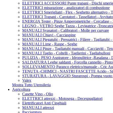
ELETTRICI ACCESSORI Punte trapani - Dischi smerigliat
ELETTRICI misurazione - analizzatori di combustione
ELETTRICI Smerigliatri - Flex - Seghetto alternativo - Tag
ELETTRICI Trapani - Carotatori - Tassellatori - Avvitato
ENERGIA Tester - Pinze Amperometriche - Cercafase - P
LEGNO - VETRO Seghe Tazza - Levigatrice -Troncatric
MANUALI Svasatori - Calibratori - Molle per curvare
MANUALI Chiavi - Cacciaspine
MANUALI Piegatubi - Pressatrici - Filiere - Tagliatubi - 
MANUALI Lime - Raspe - Seghe
MANUALI Pinze - Tagliatubi manuali - Cacciaviti - Ten
MANUALI Taglio - Coltelli - Taglierini - Tagliabulloni
PULIZIA - PESO Aspiratore - Idropulitrice -Rasalana -
SALDATURA Leghe saldanti - Forcella cannello - Pistola
SOLLEVAMENTO Paranco elettrico/manuale - Cric Au
TENUTA -CHIMICI - NASTRI FASCETTE Acido - Silicon
STURATURA - LAVAGGIO Sturarospi - Pompa vuoto - P
Valex
Mostra Tutto Utensileria
Agricoltura
Casette Vino - Olio
ELETTRICI attrezzi - Motosega - Decespugliatori
Elettrificatori Anti Cinghiali
MANUALI attrezzi
Pacciamtura