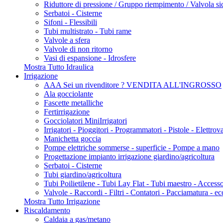
Riduttore di pressione / Gruppo riempimento / Valvola si
Serbatoi - Cisterne
Sifoni - Flessibili
Tubi multistrato - Tubi rame
Valvole a sfera
Valvole di non ritorno
Vasi di espansione - Idrosfere
Mostra Tutto Idraulica
Irrigazione
AAA Sei un rivenditore ? VENDITA ALL'INGROSSO
Ala gocciolante
Fascette metalliche
Fertirrigazione
Gocciolatori MiniIrrigatori
Irrigatori - Pioggitori - Programmatori - Pistole - Elettrov
Manichetta goccia
Pompe elettriche sommerse - superficie - Pompe a mano
Progettazione impianto irrigazione giardino/agricoltura
Serbatoi - Cisterne
Tubi giardino/agricoltura
Tubi Poilietilene - Tubi Lay Flat - Tubi maestro - Acces
Valvole - Raccordi - Filtri - Contatori - Pacciamatura - ec
Mostra Tutto Irrigazione
Riscaldamento
Caldaia a gas/metano