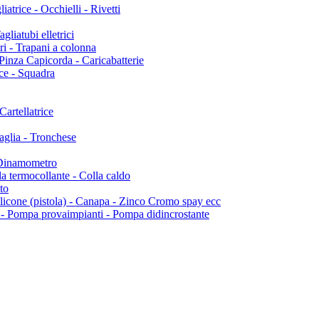
rice - Occhielli - Rivetti
liatubi elletrici
ri - Trapani a colonna
inza Capicorda - Caricabatterie
e - Squadra
Cartellatrice
aglia - Tronchese
 Dinamometro
 termocollante - Colla caldo
to
e (pistola) - Canapa - Zinco Cromo spay ecc
ompa provaimpianti - Pompa didincrostante