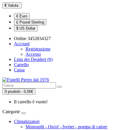
€
Valuta
€ Euro
£ Pound Sterling
$ US Dollar
Online 3452834327
Account
Registrazione
Accesso
Lista dei Desideri (0)
Carrello
Cassa
0 prodotti - 0,00€
Il carrello è vuoto!
Categorie
Climatizzatori
Monosplit - On/of - Iverter - pompa di calore