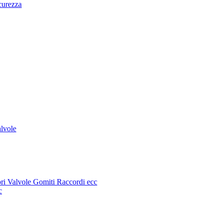
curezza
alvole
sori Valvole Gomiti Raccordi ecc
c