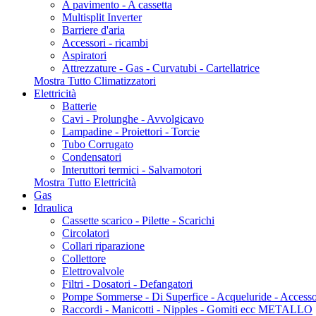
A pavimento - A cassetta
Multisplit Inverter
Barriere d'aria
Accessori - ricambi
Aspiratori
Attrezzature - Gas - Curvatubi - Cartellatrice
Mostra Tutto Climatizzatori
Elettricità
Batterie
Cavi - Prolunghe - Avvolgicavo
Lampadine - Proiettori - Torcie
Tubo Corrugato
Condensatori
Interuttori termici - Salvamotori
Mostra Tutto Elettricità
Gas
Idraulica
Cassette scarico - Pilette - Scarichi
Circolatori
Collari riparazione
Collettore
Elettrovalvole
Filtri - Dosatori - Defangatori
Pompe Sommerse - Di Superfice - Acqueluride - Accesso
Raccordi - Manicotti - Nipples - Gomiti ecc METALLO