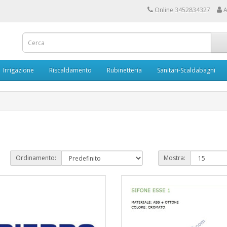
Online 3452834327
A
Irrigazione
Riscaldamento
Rubinetteria
Sanitari-Scaldabagni
Ordinamento:
Mostra: