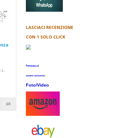
LASCIACI RECENZIONE
CON 1 SOLO CLICK
enza
Partecipa al
 c..
nostro concorso
Foto/Video