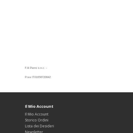
F.lli Pierro s.n.c. -
P.iva IT01658720642
Il Mio Account
Il Mio Account
Storico Ordini
Lista dei Desideri
Newsletter