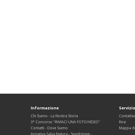
Informazione
Servizio
Chi Siamo - La Nostra Storia
Contattac
3° Concorso "INVIACI UNA FOTO/VIDEO"
Resi
Contatti - Dove Siamo
Mappa de
Iniziativa Salva Natura - Spedizione -