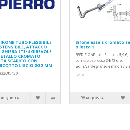
IKONE TUBO FLESSIBILE
Sifone esse s cromato s
ESTENSIBILE, ATTACCO
piletta 1
 GHIERA 1"1/4 GIREVOLE
SPEDIZIONE Italia Penisola 5,9 €,
METALLO CROMATO,
ITA SCARICO CON
corriere espresso 24/48 ore.
ICOTTO LISCIO Ø32 MM
Sicilia/Sardegna/Isole minori 7,3 €
9332Ot54B0..
8,50€
ACQUISTA
ACQUISTA