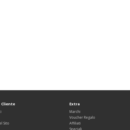
 Cliente
Extra
i
Marchi
Voucher Regalo
l Sito
Affiliati
Speciali