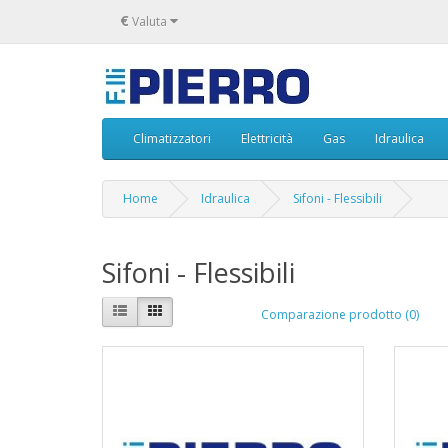
€
Valuta
Climatizzatori
Elettricità
Gas
Idraulica
Home
Idraulica
Sifoni - Flessibili
Sifoni - Flessibili
Comparazione prodotto (0)