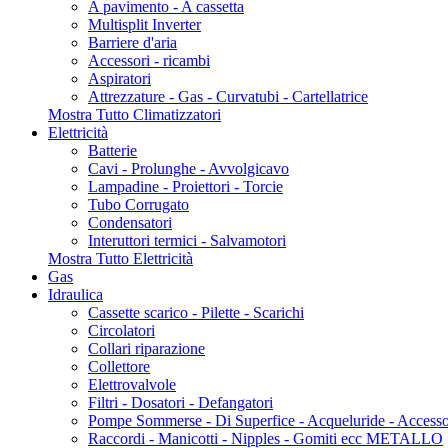
A pavimento - A cassetta
Multisplit Inverter
Barriere d'aria
Accessori - ricambi
Aspiratori
Attrezzature - Gas - Curvatubi - Cartellatrice
Mostra Tutto Climatizzatori
Elettricità
Batterie
Cavi - Prolunghe - Avvolgicavo
Lampadine - Proiettori - Torcie
Tubo Corrugato
Condensatori
Interuttori termici - Salvamotori
Mostra Tutto Elettricità
Gas
Idraulica
Cassette scarico - Pilette - Scarichi
Circolatori
Collari riparazione
Collettore
Elettrovalvole
Filtri - Dosatori - Defangatori
Pompe Sommerse - Di Superfice - Acqueluride - Accesso
Raccordi - Manicotti - Nipples - Gomiti ecc METALLO