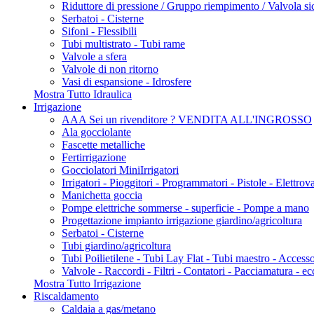
Riduttore di pressione / Gruppo riempimento / Valvola si
Serbatoi - Cisterne
Sifoni - Flessibili
Tubi multistrato - Tubi rame
Valvole a sfera
Valvole di non ritorno
Vasi di espansione - Idrosfere
Mostra Tutto Idraulica
Irrigazione
AAA Sei un rivenditore ? VENDITA ALL'INGROSSO
Ala gocciolante
Fascette metalliche
Fertirrigazione
Gocciolatori MiniIrrigatori
Irrigatori - Pioggitori - Programmatori - Pistole - Elettrov
Manichetta goccia
Pompe elettriche sommerse - superficie - Pompe a mano
Progettazione impianto irrigazione giardino/agricoltura
Serbatoi - Cisterne
Tubi giardino/agricoltura
Tubi Poilietilene - Tubi Lay Flat - Tubi maestro - Acces
Valvole - Raccordi - Filtri - Contatori - Pacciamatura - ec
Mostra Tutto Irrigazione
Riscaldamento
Caldaia a gas/metano