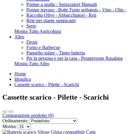
Pompe a spalla - Spruzzatori Manuali
Pompe travaso - Botte Fusto serbatoio - Vino - Olio -
Raccolta Olive - Abbacchiatori - Reti
Rete per piante rampicanti
Serre
Mostra Tutto Agricoltura
Altro
Droni
Forno e Barbecue
Pannello solare - Timer batteria
Per la persona e per la casa - Pesapersone Rasalana
Mostra Tutto Altro
Home
Idraulica
Cassette scarico - Pilette - Scarichi
Cassette scarico - Pilette - Scarichi
Comparazione prodotto (0)
Ordinamento:
Mostra: