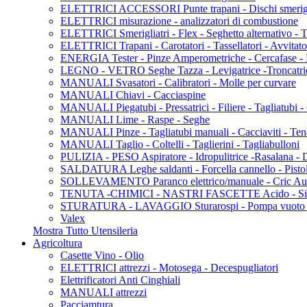
ELETTRICI ACCESSORI Punte trapani - Dischi smerigliat
ELETTRICI misurazione - analizzatori di combustione
ELETTRICI Smerigliatri - Flex - Seghetto alternativo - Tag
ELETTRICI Trapani - Carotatori - Tassellatori - Avvitato
ENERGIA Tester - Pinze Amperometriche - Cercafase - P
LEGNO - VETRO Seghe Tazza - Levigatrice -Troncatric
MANUALI Svasatori - Calibratori - Molle per curvare
MANUALI Chiavi - Cacciaspine
MANUALI Piegatubi - Pressatrici - Filiere - Tagliatubi - 
MANUALI Lime - Raspe - Seghe
MANUALI Pinze - Tagliatubi manuali - Cacciaviti - Ten
MANUALI Taglio - Coltelli - Taglierini - Tagliabulloni
PULIZIA - PESO Aspiratore - Idropulitrice -Rasalana -
SALDATURA Leghe saldanti - Forcella cannello - Pistola
SOLLEVAMENTO Paranco elettrico/manuale - Cric Au
TENUTA -CHIMICI - NASTRI FASCETTE Acido - Silicon
STURATURA - LAVAGGIO Sturarospi - Pompa vuoto - P
Valex
Mostra Tutto Utensileria
Agricoltura
Casette Vino - Olio
ELETTRICI attrezzi - Motosega - Decespugliatori
Elettrificatori Anti Cinghiali
MANUALI attrezzi
Pacciamtura