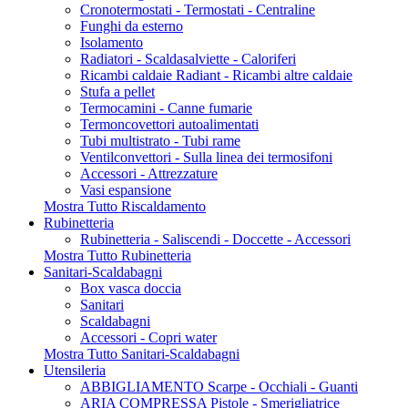
Cronotermostati - Termostati - Centraline
Funghi da esterno
Isolamento
Radiatori - Scaldasalviette - Caloriferi
Ricambi caldaie Radiant - Ricambi altre caldaie
Stufa a pellet
Termocamini - Canne fumarie
Termoncovettori autoalimentati
Tubi multistrato - Tubi rame
Ventilconvettori - Sulla linea dei termosifoni
Accessori - Attrezzature
Vasi espansione
Mostra Tutto Riscaldamento
Rubinetteria
Rubinetteria - Saliscendi - Doccette - Accessori
Mostra Tutto Rubinetteria
Sanitari-Scaldabagni
Box vasca doccia
Sanitari
Scaldabagni
Accessori - Copri water
Mostra Tutto Sanitari-Scaldabagni
Utensileria
ABBIGLIAMENTO Scarpe - Occhiali - Guanti
ARIA COMPRESSA Pistole - Smerigliatrice