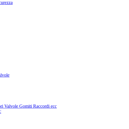
curezza
alvole
sori Valvole Gomiti Raccordi ecc
c