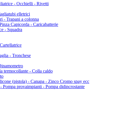
rice - Occhielli - Rivetti
liatubi elletrici
ri - Trapani a colonna
inza Capicorda - Caricabatterie
e - Squadra
Cartellatrice
aglia - Tronchese
 Dinamometro
 termocollante - Colla caldo
to
e (pistola) - Canapa - Zinco Cromo spay ecc
ompa provaimpianti - Pompa didincrostante