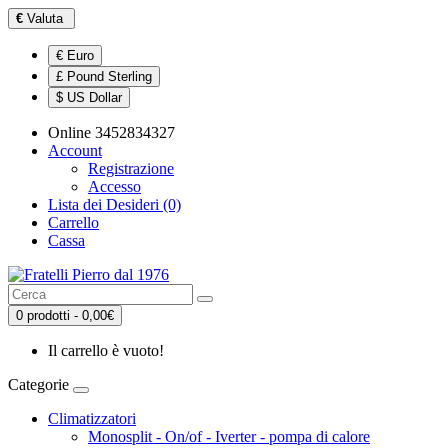
€
Valuta
€ Euro
£ Pound Sterling
$ US Dollar
Online 3452834327
Account
Registrazione
Accesso
Lista dei Desideri (0)
Carrello
Cassa
0 prodotti - 0,00€
Il carrello è vuoto!
Categorie
Climatizzatori
Monosplit - On/of - Iverter - pompa di calore