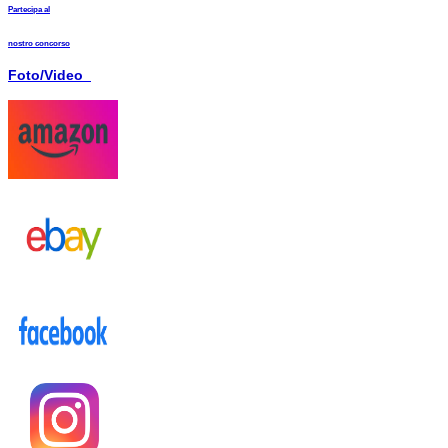
Partecipa al
nostro concorso
Foto/Video