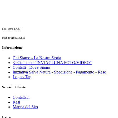
F.lli Pierro s.n.c. -
P.iva IT01658720642
Informazione
Chi Siamo - La Nostra Storia
3° Concorso "INVIACI UNA FOTO/VIDEO"
Contatti - Dove Siamo
Iniziativa Salva Natura - Spedizione - Pagamento - Reso
Logo - Tag
Servizio Cliente
Contattaci
Resi
Mappa del Sito
Extra