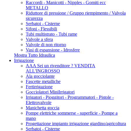
Raccordi - Manicotti - Nipples - Gomiti ecc
METALLO
Riduttore di pressione / Gruppo riempimento / Valvola
sicurezza
Serbatoi - Cisterne
Sifoni - Flessibili
Tubi multistrato - Tubi rame
Valvole a sfera
Valvole di non ritorno
Vasi di espansione - Idrosfere
Mostra Tutto Idraulica
Irrigazione
AAA Sei un rivenditore ? VENDITA
ALL'INGROSSO
Ala gocciolante
Fascette metalliche
Fertirrigazione
Gocciolatori MiniIrrigatori
Irrigatori - Pioggitori - Programmatori - Pistole -
Elettrovalvole
Manichetta goccia
Pompe elettriche sommerse - superficie - Pompe a
mano
Progettazione impianto irrigazione giardino/agricoltura
Serbatoi - Cisterne