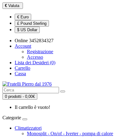
€
Valuta
€ Euro
£ Pound Sterling
$ US Dollar
Online 3452834327
Account
Registrazione
Accesso
Lista dei Desideri (0)
Carrello
Cassa
0 prodotti - 0,00€
Il carrello è vuoto!
Categorie
Climatizzatori
Monosplit - On/of - Iverter - pompa di calore