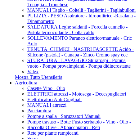
Tenaglia - Tronchese
MANUALI Taglio - Coltelli - Taglierini - Tagliabulloni
PULIZIA - PESO Aspiratore - Idropulitrice -Rasalana -
Dinamometro
SALDATURA Leghe saldanti - Forcella cannello -
Pistola termocollante - Colla caldo
SOLLEVAMENTO Paranco elettrico/manuale - Cric
Auto
TENUTA -CHIMICI - NASTRI FASCETTE Acido -
Silicone (pistola) - Canapa - Zinco Cromo spay ecc
STURATURA - LAVAGGIO Sturarospi - Pompa
vuoto - Pompa provaimpianti - Pompa didincrostante
Valex
Mostra Tutto Utensileria
Agricoltura
Casette Vino - Olio
ELETTRICI attrezzi - Motosega - Decespugliatori
Elettrificatori Anti Cinghiali
MANUALI attrezzi
Pacciamtura
Pompe a spalla - Spruzzatori Manuali
Pompe travaso - Botte Fusto serbatoio - Vino - Olio -
Raccolta Olive - Abbacchiatori - Reti
Rete per piante rampicanti
Serre