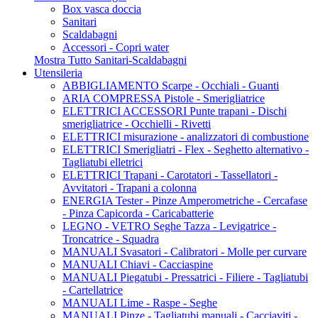
Box vasca doccia
Sanitari
Scaldabagni
Accessori - Copri water
Mostra Tutto Sanitari-Scaldabagni
Utensileria
ABBIGLIAMENTO Scarpe - Occhiali - Guanti
ARIA COMPRESSA Pistole - Smerigliatrice
ELETTRICI ACCESSORI Punte trapani - Dischi
smerigliatrice - Occhielli - Rivetti
ELETTRICI misurazione - analizzatori di combustione
ELETTRICI Smerigliatri - Flex - Seghetto alternativo -
Tagliatubi elletrici
ELETTRICI Trapani - Carotatori - Tassellatori -
Avvitatori - Trapani a colonna
ENERGIA Tester - Pinze Amperometriche - Cercafase
- Pinza Capicorda - Caricabatterie
LEGNO - VETRO Seghe Tazza - Levigatrice -
Troncatrice - Squadra
MANUALI Svasatori - Calibratori - Molle per curvare
MANUALI Chiavi - Cacciaspine
MANUALI Piegatubi - Pressatrici - Filiere - Tagliatubi
- Cartellatrice
MANUALI Lime - Raspe - Seghe
MANUALI Pinze - Tagliatubi manuali - Cacciaviti -