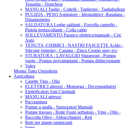
Tenaglia - Tronchese
MANUALI Taglio - Coltelli - Taglierini - Tagliabulloni
PULIZIA - PESO Aspiratore - Idropulitrice -Rasalana -
Dinamometro
SALDATURA Leghe saldanti - Forcella cannello -
Pistola termocollante - Colla caldo
SOLLEVAMENTO Paranco elettrico/manuale - Cric
Auto
TENUTA -CHIMICI - NASTRI FASCETTE Acido -
Silicone (pistola) - Canapa - Zinco Cromo spay ecc
STURATURA - LAVAGGIO Sturarospi - Pompa
vuoto - Pompa provaimpianti - Pompa didincrostante
Valex
Mostra Tutto Utensileria
Agricoltura
Casette Vino - Olio
ELETTRICI attrezzi - Motosega - Decespugliatori
Elettrificatori Anti Cinghiali
MANUALI attrezzi
Pacciamtura
Pompe a spalla - Spruzzatori Manuali
Pompe travaso - Botte Fusto serbatoio - Vino - Olio -
Raccolta Olive - Abbacchiatori - Reti
Rete per piante rampicanti
Serre