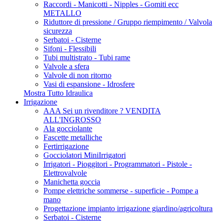
Raccordi - Manicotti - Nipples - Gomiti ecc
METALLO
Riduttore di pressione / Gruppo riempimento / Valvola
sicurezza
Serbatoi - Cisterne
Sifoni - Flessibili
Tubi multistrato - Tubi rame
Valvole a sfera
Valvole di non ritorno
Vasi di espansione - Idrosfere
Mostra Tutto Idraulica
Irrigazione
AAA Sei un rivenditore ? VENDITA
ALL'INGROSSO
Ala gocciolante
Fascette metalliche
Fertirrigazione
Gocciolatori MiniIrrigatori
Irrigatori - Pioggitori - Programmatori - Pistole -
Elettrovalvole
Manichetta goccia
Pompe elettriche sommerse - superficie - Pompe a
mano
Progettazione impianto irrigazione giardino/agricoltura
Serbatoi - Cisterne