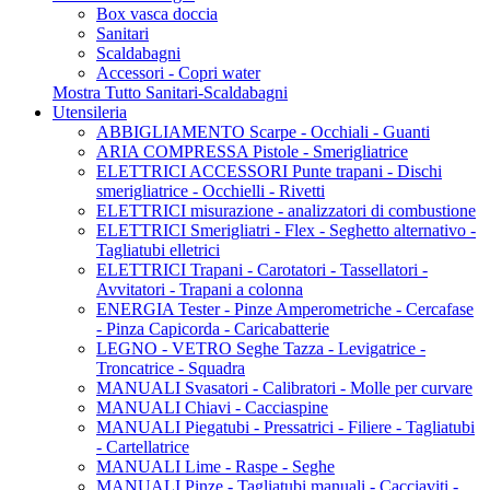
Box vasca doccia
Sanitari
Scaldabagni
Accessori - Copri water
Mostra Tutto Sanitari-Scaldabagni
Utensileria
ABBIGLIAMENTO Scarpe - Occhiali - Guanti
ARIA COMPRESSA Pistole - Smerigliatrice
ELETTRICI ACCESSORI Punte trapani - Dischi
smerigliatrice - Occhielli - Rivetti
ELETTRICI misurazione - analizzatori di combustione
ELETTRICI Smerigliatri - Flex - Seghetto alternativo -
Tagliatubi elletrici
ELETTRICI Trapani - Carotatori - Tassellatori -
Avvitatori - Trapani a colonna
ENERGIA Tester - Pinze Amperometriche - Cercafase
- Pinza Capicorda - Caricabatterie
LEGNO - VETRO Seghe Tazza - Levigatrice -
Troncatrice - Squadra
MANUALI Svasatori - Calibratori - Molle per curvare
MANUALI Chiavi - Cacciaspine
MANUALI Piegatubi - Pressatrici - Filiere - Tagliatubi
- Cartellatrice
MANUALI Lime - Raspe - Seghe
MANUALI Pinze - Tagliatubi manuali - Cacciaviti -