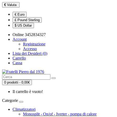
€
Valuta
€ Euro
£ Pound Sterling
$ US Dollar
Online 3452834327
Account
Registrazione
Accesso
Lista dei Desideri (0)
Carrello
Cassa
0 prodotti - 0,00€
Il carrello è vuoto!
Categorie
Climatizzatori
Monosplit - On/of - Iverter - pompa di calore