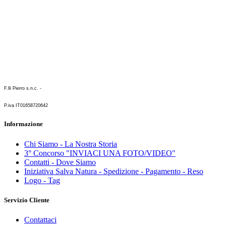
F.lli Pierro s.n.c. -
P.iva IT01658720642
Informazione
Chi Siamo - La Nostra Storia
3° Concorso "INVIACI UNA FOTO/VIDEO"
Contatti - Dove Siamo
Iniziativa Salva Natura - Spedizione - Pagamento - Reso
Logo - Tag
Servizio Cliente
Contattaci