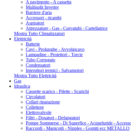
A pavimento - A cassetta
Multisplit Inverter
Barriere d'aria
Accessori - ricambi
Aspiratori
Attrezzature - Gas - Curvatubi - Cartellatrice
Mostra Tutto Climatizzatori
Elettricità
Batterie
Cavi - Prolunghe - Avvolgicavo
Lampadine - Proiettori - Torcie
Tubo Corrugato
Condensatori
Interuttori termici - Salvamotori
Mostra Tutto Elettricità
Gas
Idraulica
Cassette scarico - Pilette - Scarichi
Circolatori
Collari riparazione
Collettore
Elettrovalvole
Filtri - Dosatori - Defangatori
Pompe Sommerse - Di Superfice - Acqueluride - Accesso
Raccordi - Manicotti - Nipples - Gomiti ecc METALLO