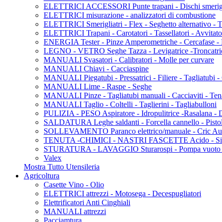
ELETTRICI ACCESSORI Punte trapani - Dischi smerigliat
ELETTRICI misurazione - analizzatori di combustione
ELETTRICI Smerigliatri - Flex - Seghetto alternativo - Tag
ELETTRICI Trapani - Carotatori - Tassellatori - Avvitato
ENERGIA Tester - Pinze Amperometriche - Cercafase - P
LEGNO - VETRO Seghe Tazza - Levigatrice -Troncatric
MANUALI Svasatori - Calibratori - Molle per curvare
MANUALI Chiavi - Cacciaspine
MANUALI Piegatubi - Pressatrici - Filiere - Tagliatubi - 
MANUALI Lime - Raspe - Seghe
MANUALI Pinze - Tagliatubi manuali - Cacciaviti - Ten
MANUALI Taglio - Coltelli - Taglierini - Tagliabulloni
PULIZIA - PESO Aspiratore - Idropulitrice -Rasalana -
SALDATURA Leghe saldanti - Forcella cannello - Pistola
SOLLEVAMENTO Paranco elettrico/manuale - Cric Au
TENUTA -CHIMICI - NASTRI FASCETTE Acido - Silicon
STURATURA - LAVAGGIO Sturarospi - Pompa vuoto - P
Valex
Mostra Tutto Utensileria
Agricoltura
Casette Vino - Olio
ELETTRICI attrezzi - Motosega - Decespugliatori
Elettrificatori Anti Cinghiali
MANUALI attrezzi
Pacciamtura