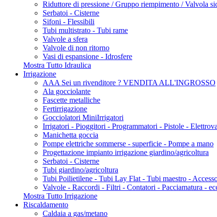
Riduttore di pressione / Gruppo riempimento / Valvola si
Serbatoi - Cisterne
Sifoni - Flessibili
Tubi multistrato - Tubi rame
Valvole a sfera
Valvole di non ritorno
Vasi di espansione - Idrosfere
Mostra Tutto Idraulica
Irrigazione
AAA Sei un rivenditore ? VENDITA ALL'INGROSSO
Ala gocciolante
Fascette metalliche
Fertirrigazione
Gocciolatori MiniIrrigatori
Irrigatori - Pioggitori - Programmatori - Pistole - Elettrov
Manichetta goccia
Pompe elettriche sommerse - superficie - Pompe a mano
Progettazione impianto irrigazione giardino/agricoltura
Serbatoi - Cisterne
Tubi giardino/agricoltura
Tubi Poilietilene - Tubi Lay Flat - Tubi maestro - Acces
Valvole - Raccordi - Filtri - Contatori - Pacciamatura - ec
Mostra Tutto Irrigazione
Riscaldamento
Caldaia a gas/metano