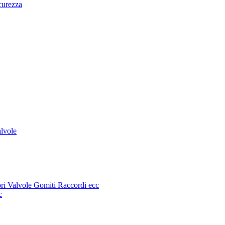
curezza
alvole
sori Valvole Gomiti Raccordi ecc
c