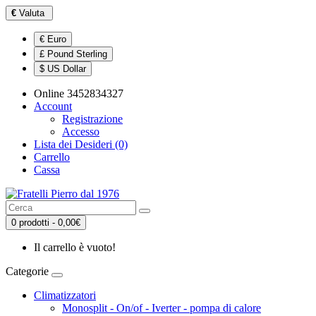
€
Valuta
€ Euro
£ Pound Sterling
$ US Dollar
Online 3452834327
Account
Registrazione
Accesso
Lista dei Desideri (0)
Carrello
Cassa
0 prodotti - 0,00€
Il carrello è vuoto!
Categorie
Climatizzatori
Monosplit - On/of - Iverter - pompa di calore