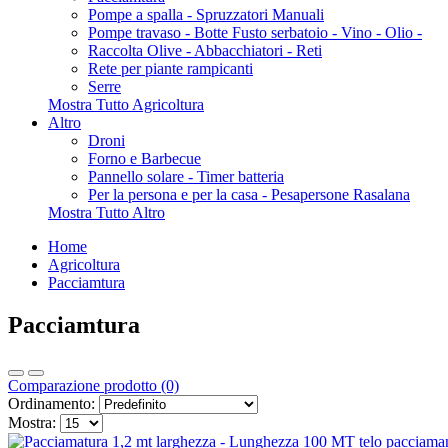
Pompe a spalla - Spruzzatori Manuali
Pompe travaso - Botte Fusto serbatoio - Vino - Olio -
Raccolta Olive - Abbacchiatori - Reti
Rete per piante rampicanti
Serre
Mostra Tutto Agricoltura
Altro
Droni
Forno e Barbecue
Pannello solare - Timer batteria
Per la persona e per la casa - Pesapersone Rasalana
Mostra Tutto Altro
Home
Agricoltura
Pacciamtura
Pacciamtura
Comparazione prodotto (0)
Ordinamento:
Mostra: