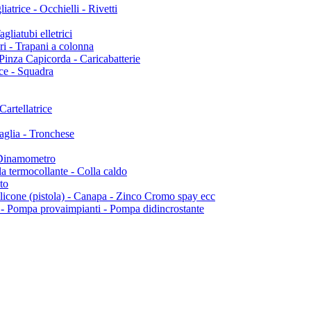
rice - Occhielli - Rivetti
liatubi elletrici
ri - Trapani a colonna
inza Capicorda - Caricabatterie
e - Squadra
Cartellatrice
aglia - Tronchese
 Dinamometro
 termocollante - Colla caldo
to
e (pistola) - Canapa - Zinco Cromo spay ecc
ompa provaimpianti - Pompa didincrostante