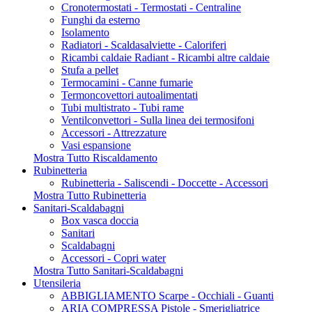
Cronotermostati - Termostati - Centraline
Funghi da esterno
Isolamento
Radiatori - Scaldasalviette - Caloriferi
Ricambi caldaie Radiant - Ricambi altre caldaie
Stufa a pellet
Termocamini - Canne fumarie
Termoncovettori autoalimentati
Tubi multistrato - Tubi rame
Ventilconvettori - Sulla linea dei termosifoni
Accessori - Attrezzature
Vasi espansione
Mostra Tutto Riscaldamento
Rubinetteria
Rubinetteria - Saliscendi - Doccette - Accessori
Mostra Tutto Rubinetteria
Sanitari-Scaldabagni
Box vasca doccia
Sanitari
Scaldabagni
Accessori - Copri water
Mostra Tutto Sanitari-Scaldabagni
Utensileria
ABBIGLIAMENTO Scarpe - Occhiali - Guanti
ARIA COMPRESSA Pistole - Smerigliatrice