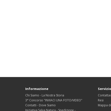
Informazione
Servizio
Chi Siamo - La Nostra Storia
Contattac
3° Concorso "INVIACI UNA FOTO/VIDEO"
Resi
Contatti - Dove Siamo
Mappa de
Iniziativa Salva Natura - Spedizione -