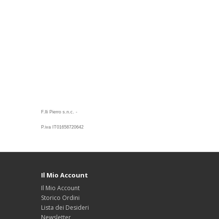
F.lli Pierro s.n.c. -
P.iva IT01658720642
Il Mio Account
Il Mio Account
Storico Ordini
Lista dei Desideri
Newsletter