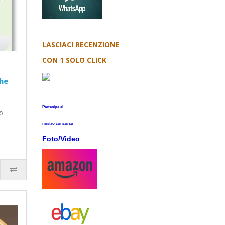
LASCIACI RECENZIONE
CON 1 SOLO CLICK
ghe
Partecipa al
lo
nostro concorso
Foto/Video