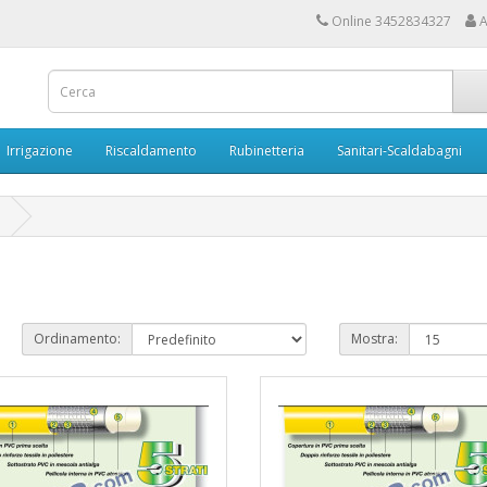
Online 3452834327
A
Irrigazione
Riscaldamento
Rubinetteria
Sanitari-Scaldabagni
Ordinamento:
Mostra: