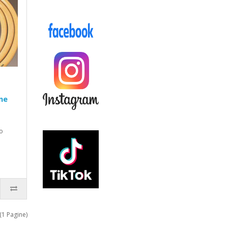
ne
lo
 (1 Pagine)