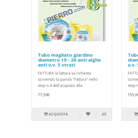
Tubo magliato giardino
Tubo
diametro 19 - 20 anti alghe
diam
anti u.v. 5 strati
u.v.
FATTURA la fattura va richiesta
FATTU
scrivendo la parola "Fattura" nello
scriv
step n.4 dell'acquisto alla..
step n
77,50€
155,0
ACQUISTA