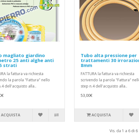
 magliato giardino
Tubo alta pressione per
etro 25 anti alghe anti
trattamenti 30 irrorazio
 5 strati
8mm
RA la fattura va richiesta
FATTURA la fattura va richiesta
endo la parola "Fattura" nello
scrivendo la parola "Fattura" nel
.4 dell'acquisto alla..
step n.4 dell'acquisto alla..
0€
53,00€
ACQUISTA
ACQUISTA
Vis. da 1 a 6 di 6