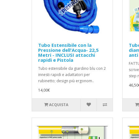
Tubo Estensibile con la
Tubo
Pressione dell'Acqua- 22,5
diam
Metri - INCLUSI attacchi
anti
rapidi e Pistola
FATTU
Tubo estensibile da giardino blu con 2
scriv
innesti rapidi e adattatori per
step n
rubinetto; design più ergonom..
46,50
14,00€
ACQUISTA