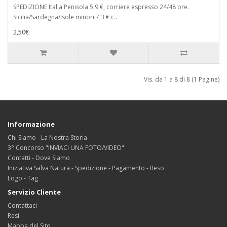
SPEDIZIONE Italia Penisola 5,9 €, corriere espresso 24/48 ore.
Sicilia/Sardegna/Isole minori 7,3 € c..
2,50€
Vis. da 1 a 8 di 8 (1 Pagine)
Informazione
Chi Siamo - La Nostra Storia
3° Concorso "INVIACI UNA FOTO/VIDEO"
Contatti - Dove Siamo
Iniziativa Salva Natura - Spedizione - Pagamento - Reso
Logo - Tag
Servizio Cliente
Contattaci
Resi
Mappa del Sito