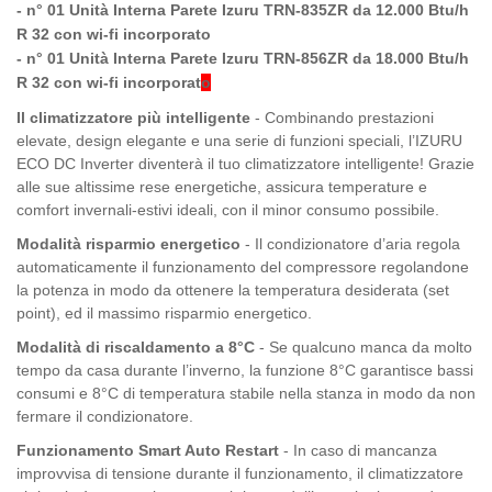
- n° 01 Unità Interna Parete Izuru TRN-835ZR da 12.000 Btu/h
R 32 con wi-fi incorporato
- n° 01 Unità Interna Parete Izuru TRN-856ZR da 18.000 Btu/h
R 32 con wi-fi incorporat
o
Il climatizzatore più intelligente
- Combinando prestazioni
elevate, design elegante e una serie di funzioni speciali, l’IZURU
ECO DC Inverter diventerà il tuo climatizzatore intelligente! Grazie
alle sue altissime rese energetiche, assicura temperature e
comfort invernali-estivi ideali, con il minor consumo possibile.
Modalità risparmio energetico
- Il condizionatore d’aria re­gola
automaticamente il fun­zionamento del compres­sore regolandone
la poten­za in modo da ottenere la temperatura desiderata (set
point), ed il massimo rispar­mio energetico.
Modalità di riscaldamento a 8°C
- Se qualcuno manca da mol­to
tempo da casa durante l’inverno, la funzione 8°C ga­rantisce bassi
consumi e 8°C di temperatura stabile nella stanza in modo da non
fer­mare il condizionatore.
Funzionamento Smart Auto Restart
- In caso di mancanza
improv­visa di tensione durante il fun­zionamento, il climatizzatore