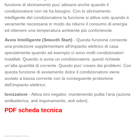
funzione di sbri­namento puo’ attivarsi anche quando il
condizionatore non ne ha bisogno. Con lo sbri­namento
intelligente del con­dizionatore la funzione si at­tiva solo quando è
veramen­te necessaria in modo da ri­durre il consumo di energia
ed ottenere una temperatura ambiente più confortevole.
Avvio Intelligente (Smooth Start)
- Questa funzione consente
una protezione supplementa­re all’impianto elettrico di casa
specialmente quando ad esem­pio ci sono molti condizionatori
installati. Quando si avvia un condizionatore, questi richie­de
un’alta quantità di corrente. Questo puo’ creare dei pro­blemi. Con
questa funzione di avviamento dolce il condiziona­tore viene
avviato a bassa cor­rente con la conseguente pro­tezione
dell’impianto elettrico.
Ionizzatore
- Attiva ioni negativi, mantenendo pulita l’aria (azione
antibatterica, anti inquinamento, anti odori).
PDF scheda tecnica