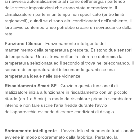
si riavvierà automaticamen­te al ritorno dell’energia ripar­tendo
dalle stesse imposta­zioni che erano state memo­rizzate. Il
climatizzatore ripar­te in un tempo non specificato (entro limiti
ragionevoli), quin­di se ci sono altri condiziona­tori nell’ambiente, il
loro avvio contemporaneo potrebbe cre­are un sovraccarico della
rete.
Funzione I Sense
- Funzionamento intelligente del
mantenimento della tempera­tura prescelta. Esistono due sensori
di temperatura. Uno si trova nell’unità interna e de­termina la
temperatura sele­zionata ed il secondo si trova nel telecomando. Il
sensore di temperatura del telecomando garantisce una
temperatura ideale nelle sue vicinanze.
Riscaldamento Smart SP
- Grazie a questa funzione il cli­
matizzatore inizia a funzionare in riscaldamento con un picco­lo
ritardo (da 1 a 5 min) in modo da riscaldare prima lo scam­biatore
interno e non fare usci­re l’aria fredda durante l’avvio
dell’apparecchio evitando di creare condizioni di disagio.
Sbrinamento intelligente
- L’avvio dello sbrinamento tradizionale
avviene in modo programmato dalla fabbrica. Pertanto, la