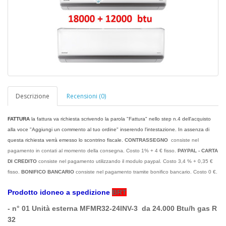
Descrizione
Recensioni (0)
FATTURA
la fattura va richiesta scrivendo la parola "Fattura" nello step n.4 dell'acquisto
alla voce "Aggiungi un commento al tuo ordine" inserendo l'intestazione.
In assenza di
questa richiesta verrà emesso lo scontrino fiscale
.
CONTRASSEGNO
consiste nel
pagamento in contati al momento della consegna. Costo 1% + 4 € fisso.
PAYPAL - CARTA
DI CREDITO
consiste nel pagamento utilizzando il modulo paypal. Costo 3,4 % + 0,35 €
fisso.
BONIFICO BANCARIO
consiste nel pagamento tramite bonifico bancario. Costo 0 €.
Prodotto idoneo a spedizione
BRT
- n° 01 Unità esterna MFMR32-24INV-3 da 24.000 Btu/h gas R
32