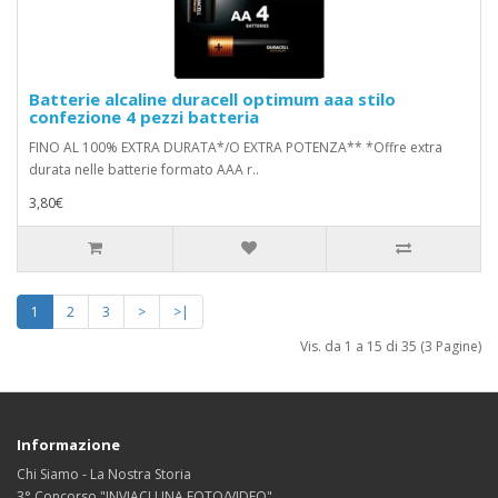
Batterie alcaline duracell optimum aaa stilo
confezione 4 pezzi batteria
FINO AL 100% EXTRA DURATA*/O EXTRA POTENZA** *Offre extra
durata nelle batterie formato AAA r..
3,80€
1
2
3
>
>|
Vis. da 1 a 15 di 35 (3 Pagine)
Informazione
Chi Siamo - La Nostra Storia
3° Concorso "INVIACI UNA FOTO/VIDEO"