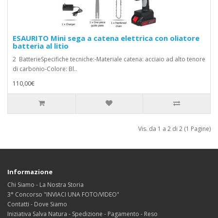
ESAURITO Mini sega a catena elettrica con oliatore
batteria al litio
2 BatterieSpecifiche tecniche:-Materiale catena: acciaio ad alto tenore
di carbonio-Colore: Bl..
110,00€
Vis. da 1 a 2 di 2 (1 Pagine)
Informazione
Chi Siamo - La Nostra Storia
3° Concorso "INVIACI UNA FOTO/VIDEO"
Contatti - Dove Siamo
Iniziativa Salva Natura - Spedizione - Pagamento - Reso