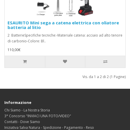
ESAURITO Mini sega a catena elettrica con oliatore
batteria al litio
2 BatterieSpecifiche tecniche:-Materiale catena: acciaio ad alto tenore
di carbonio-Colore: Bl..
110,00€
Vis. da 1 a 2 di 2 (1 Pagine)
Informazione
Chi Siamo - La Nostra Storia
3° Concorso "INVIACI UNA FOTO/VIDEO"
Contatti - Dove Siamo
Iniziativa Salva Natura - Spedizione - Pagamento - Reso